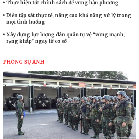
Thực hiện tốt chính sách để vững hậu phương
Diễn tập sát thực tế, nâng cao khả năng xử lý trong
mọi tình huống
Xây dựng lực lượng dân quân tự vệ “vững mạnh,
rộng khắp” ngay từ cơ sở
Trung đoàn Pháo binh 452: Huấn luyện giỏi nâng
cao sức mạnh chiến đấu
PHÓNG SỰ ẢNH
Tiểu đoàn Thiết giáp hoàn thành tốt diễn tập chiến
thuật có bắn đạn thật
Nơi sinh viên rèn ý trí, luyện kỹ năng