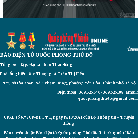
BÁO ĐIỆN TỬ
QUỐC PHÒNG THỦ ĐÔ
Tổng biên tập: Đại
tá Phan Thái Hồng.
Phó tổng biên tập: Thượng tá Trần Thị Hiền.
Trụ sở tòa soạn: Số 8 Phạm Hùng, phường Yên Hòa, Thành phố Hà Nội.
Điện thoại: 069.525340-069.525108; Email:
quocphongthudo@gmail.com.
GPXB số 674/GP-BTTTT, ngày 19/10/2021 của Bộ Thông tin - Truyền
thông.
Bản quyền thuộc Báo điện tử
Quốc phòng Thủ đô. Ghi rõ nguồn "Báo