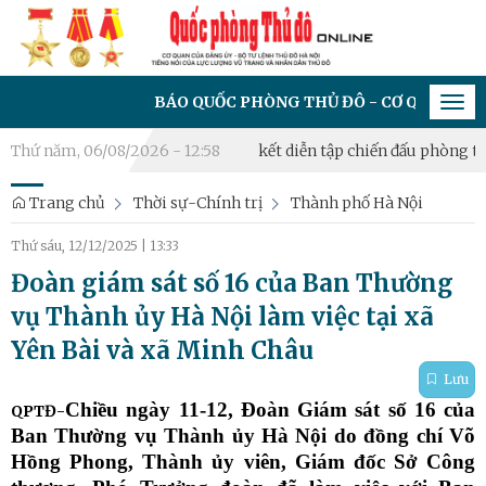
BÁO QUỐC PHÒNG THỦ ĐÔ - CƠ QUAN CỦA ĐẢNG ỦY - BỘ
Tog
navi
Long Biên, Bồ Đề tổng kết diễn tập chiến đấu phòng thủ năm 202
Thứ năm, 06/08/2026 - 12:58
Trang chủ
Thời sự-Chính trị
Thành phố Hà Nội
Thứ sáu, 12/12/2025
|
13:33
Đoàn giám sát số 16 của Ban Thường
vụ Thành ủy Hà Nội làm việc tại xã
Yên Bài và xã Minh Châu
Lưu
Chiều ngày 11-12, Đoàn Giám sát số 16 của
QPTĐ-
Ban Thường vụ Thành ủy Hà Nội do đồng chí Võ
Hồng Phong, Thành ủy viên, Giám đốc Sở Công