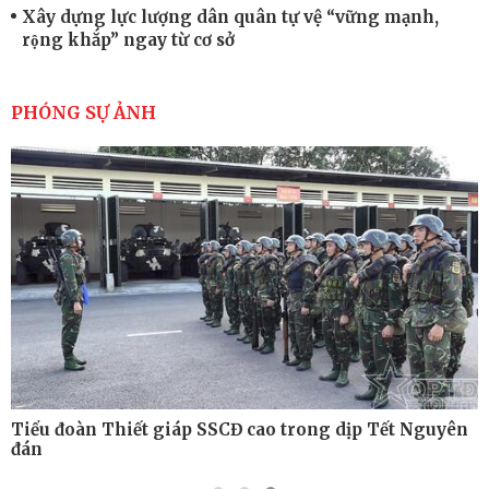
Xây dựng lực lượng dân quân tự vệ “vững mạnh,
rộng khắp” ngay từ cơ sở
Trung đoàn Pháo binh 452: Huấn luyện giỏi nâng
cao sức mạnh chiến đấu
PHÓNG SỰ ẢNH
Tiểu đoàn Thiết giáp hoàn thành tốt diễn tập chiến
thuật có bắn đạn thật
Nơi sinh viên rèn ý trí, luyện kỹ năng
Tiểu đoàn Thiết giáp SSCĐ cao trong dịp Tết Nguyên
đán