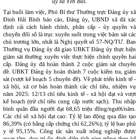
ủy xã Yên Bài.
Tại buổi làm việc, Phó Bí thư Thường trực Đảng ủy xã
Đinh Hải Bình báo cáo, Đảng ủy, UBND xã đã xác
định cải cách hành chính, phân cấp - ủy quyền và
chuyển đổi số là trục xuyên suốt trong việc bám sát các
chủ trương lớn, nhất là Nghị quyết số 57-NQ/TƯ. Ban
Thường vụ Đảng ủy đã giao UBKT Đảng ủy thực hiện
giám sát thường xuyên việc thực hiện chính quyền hai
cấp. Đảng ủy đã hoàn thành 2 cuộc giám sát chuyên
đề. UBKT Đảng ủy hoàn thành 7 cuộc kiểm tra, giám
sát (vượt kế hoạch 5 chuyên đề). Về phát triển kinh tế -
xã hội, xã cơ bản hoàn thành các chỉ tiêu, nhiệm vụ
năm 2025: 12/13 chỉ tiêu kinh tế - xã hội đạt và vượt
kế hoạch (trừ chỉ tiêu cung cấp nước sạch). Thu nhập
bình quân đầu người đạt 68,65 triệu đồng/người/năm.
Các chỉ số xã hội đạt cao: Tỷ lệ lao động qua đào tạo
86,39% (có bằng cấp chứng chỉ 62,26%); tỷ lệ bao phủ
y tế 95,15%. Công tác sản xuất nông nghiệp được
quan tâm, duy trì ổn định diện tích gieo trồng theo kế