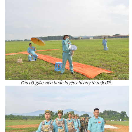
Cán bộ, giáo viên huấn luyện chỉ huy từ mặt đất.