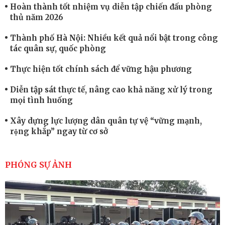
Hoàn thành tốt nhiệm vụ diễn tập chiến đấu phòng
thủ năm 2026
Thành phố Hà Nội: Nhiều kết quả nổi bật trong công
tác quân sự, quốc phòng
Thực hiện tốt chính sách để vững hậu phương
Diễn tập sát thực tế, nâng cao khả năng xử lý trong
mọi tình huống
Xây dựng lực lượng dân quân tự vệ “vững mạnh,
rộng khắp” ngay từ cơ sở
Trung đoàn Pháo binh 452: Huấn luyện giỏi nâng
cao sức mạnh chiến đấu
PHÓNG SỰ ẢNH
Tiểu đoàn Thiết giáp hoàn thành tốt diễn tập chiến
thuật có bắn đạn thật
Nơi sinh viên rèn ý trí, luyện kỹ năng