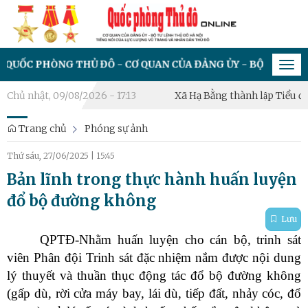
THỦ ĐÔ - CƠ QUAN CỦA ĐẢNG ỦY - BỘ TƯ LỆNH THỦ ĐÔ HÀ N
Tog
navi
ng – Tinh hoa võ Việt”
Chủ nhật, 09/08/2026 - 17:13
Xã Hạ Bằng thành lập Tiểu đội Dân quân
Trang chủ
Phóng sự ảnh
Thứ sáu, 27/06/2025
|
15:45
Bản lĩnh trong thực hành huấn luyện
đổ bộ đường không
Lưu
QPTĐ-Nhằm huấn luyện cho cán bộ, trinh sát
viên Phân đội Trinh sát đặc nhiệm nắm được nội dung
lý thuyết và thuần thục động tác đổ bộ đường không
(gấp dù, rời cửa máy bay, lái dù, tiếp đất, nhảy cóc, đổ