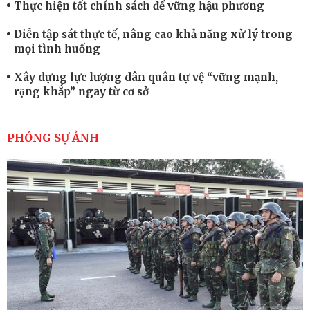
Thực hiện tốt chính sách để vững hậu phương
Diễn tập sát thực tế, nâng cao khả năng xử lý trong
mọi tình huống
Xây dựng lực lượng dân quân tự vệ “vững mạnh,
rộng khắp” ngay từ cơ sở
Trung đoàn Pháo binh 452: Huấn luyện giỏi nâng
cao sức mạnh chiến đấu
PHÓNG SỰ ẢNH
Tiểu đoàn Thiết giáp hoàn thành tốt diễn tập chiến
thuật có bắn đạn thật
Nơi sinh viên rèn ý trí, luyện kỹ năng