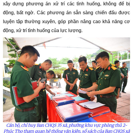
xây dựng phương án xử trí các tình huống, không để bị
động, bất ngờ. Các phương án sẵn sàng chiến đấu được
luyện tập thường xuyên, góp phần nâng cao khả năng cơ
động, xử trí tình huống của lực lượng.
Cán bộ, chỉ huy Ban CHQS 35 xã, phường khu vực phòng thủ 2-
Phúc Thọ tham quan hệ thống văn kiện, sổ sách của Ban CHQS xã