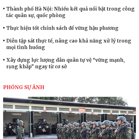
Thành phố Hà Nội: Nhiều kết quả nổi bật trong công
tác quân sự, quốc phòng
Thực hiện tốt chính sách để vững hậu phương
Diễn tập sát thực tế, nâng cao khả năng xử lý trong
mọi tình huống
Xây dựng lực lượng dân quân tự vệ “vững mạnh,
rộng khắp” ngay từ cơ sở
Trung đoàn Pháo binh 452: Huấn luyện giỏi nâng
cao sức mạnh chiến đấu
PHÓNG SỰ ẢNH
Tiểu đoàn Thiết giáp hoàn thành tốt diễn tập chiến
thuật có bắn đạn thật
Nơi sinh viên rèn ý trí, luyện kỹ năng