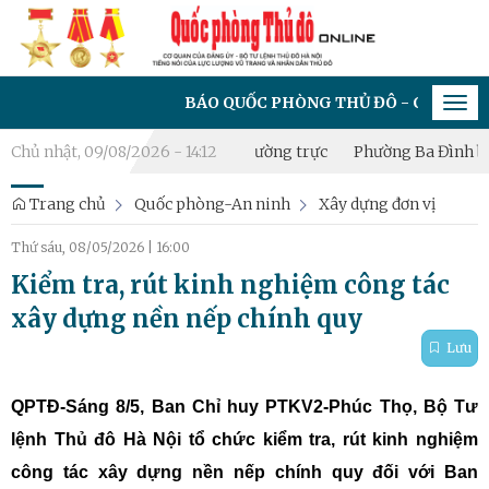
BÁO QUỐC PHÒNG THỦ ĐÔ - CƠ QUAN CỦA ĐẢNG ỦY
Tog
navi
lập Tiểu đội Dân quân thường trực
Chủ nhật, 09/08/2026 - 14:12
Phường Ba Đình bồi dưỡng k
Trang chủ
Quốc phòng-An ninh
Xây dựng đơn vị
Thứ sáu, 08/05/2026
|
16:00
Kiểm tra, rút kinh nghiệm công tác
xây dựng nền nếp chính quy
Lưu
QPTĐ-Sáng 8/5, Ban Chỉ huy PTKV2-Phúc Thọ, Bộ Tư
lệnh Thủ đô Hà Nội tổ chức kiểm tra, rút kinh nghiệm
công tác xây dựng nền nếp chính quy đối với Ban