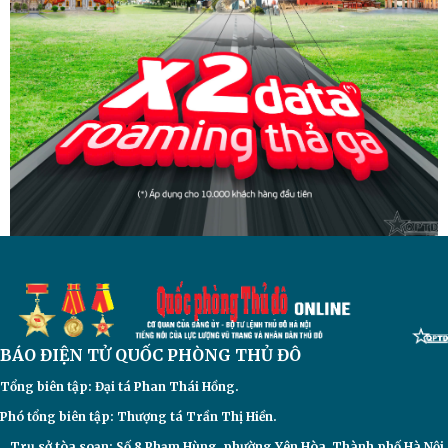
BÁO ĐIỆN TỬ
QUỐC PHÒNG THỦ ĐÔ
Tổng biên tập: Đại
tá Phan Thái Hồng.
Phó tổng biên tập: Thượng tá Trần Thị Hiền.
Trụ sở tòa soạn: Số 8 Phạm Hùng, phường Yên Hòa, Thành phố Hà Nội.