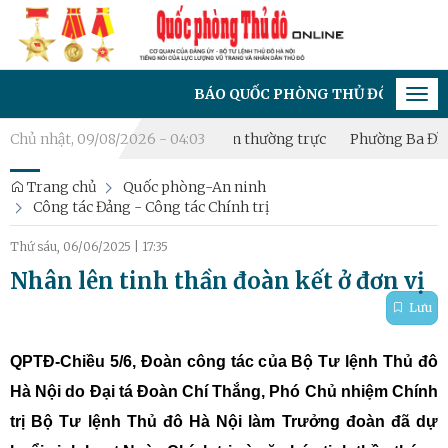
BÁO QUỐC PHÒNG THỦ ĐÔ - CƠ QUAN CỦA 
Tog
navi
 thành lập Tiểu đội Dân quân thường trực
Chủ nhật, 09/08/2026 - 04:03
Phường Ba Đình bồi 
Trang chủ
Quốc phòng-An ninh
Công tác Đảng - Công tác Chính trị
Thứ sáu, 06/06/2025
|
17:35
Nhân lên tinh thần đoàn kết ở đơn vị
Lưu
QPTĐ-Chiều 5/6, Đoàn công tác của Bộ Tư lệnh Thủ đô
Hà Nội do Đại tá Đoàn Chí Thắng, Phó Chủ nhiệm Chính
trị Bộ Tư lệnh Thủ đô Hà Nội làm Trưởng đoàn đã dự