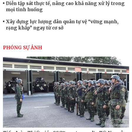
Diễn tập sát thực tế, nâng cao khả năng xử lý trong
mọi tình huống
Xây dựng lực lượng dân quân tự vệ “vững mạnh,
rộng khắp” ngay từ cơ sở
Trung đoàn Pháo binh 452: Huấn luyện giỏi nâng
cao sức mạnh chiến đấu
PHÓNG SỰ ẢNH
Tiểu đoàn Thiết giáp hoàn thành tốt diễn tập chiến
thuật có bắn đạn thật
Nơi sinh viên rèn ý trí, luyện kỹ năng