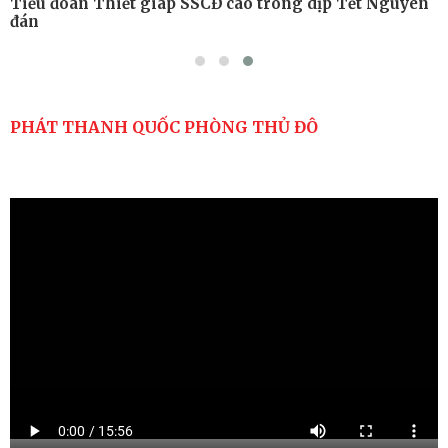
Tiểu đoàn Thiết giáp SSCĐ cao trong dịp Tết Nguyên
đán
PHÁT THANH QUỐC PHÒNG THỦ ĐÔ