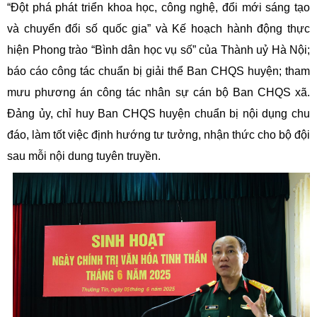
“Đột phá phát triển khoa học, công nghệ, đổi mới sáng tạo
và chuyển đổi số quốc gia” và Kế hoạch hành động thực
hiện Phong trào “Bình dân học vụ số” của Thành uỷ Hà Nội;
báo cáo công tác chuẩn bị giải thể Ban CHQS huyện; tham
mưu phương án công tác nhân sự cán bộ Ban CHQS xã.
Đảng ủy, chỉ huy Ban CHQS huyện chuẩn bị nội dụng chu
đáo, làm tốt việc định hướng tư tưởng, nhận thức cho bộ đội
sau mỗi nội dung tuyên truyền.