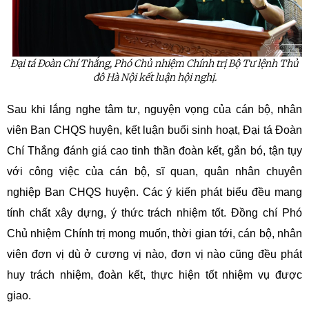
Đại tá Đoàn Chí Thắng, Phó Chủ nhiệm Chính trị Bộ Tư lệnh Thủ
đô Hà Nội kết luận hội nghị.
Sau khi lắng nghe tâm tư, nguyện vọng của cán bộ, nhân
viên Ban CHQS huyện, kết luận buổi sinh hoạt, Đại tá Đoàn
Chí Thắng đánh giá cao tinh thần đoàn kết, gắn bó, tận tụy
với công việc của cán bộ, sĩ quan, quân nhân chuyên
nghiệp Ban CHQS huyện. Các ý kiến phát biểu đều mang
tính chất xây dựng, ý thức trách nhiệm tốt. Đồng chí Phó
Chủ nhiệm Chính trị mong muốn, thời gian tới, cán bộ, nhân
viên đơn vị dù ở cương vị nào, đơn vị nào cũng đều phát
huy trách nhiệm, đoàn kết, thực hiện tốt nhiệm vụ được
giao.