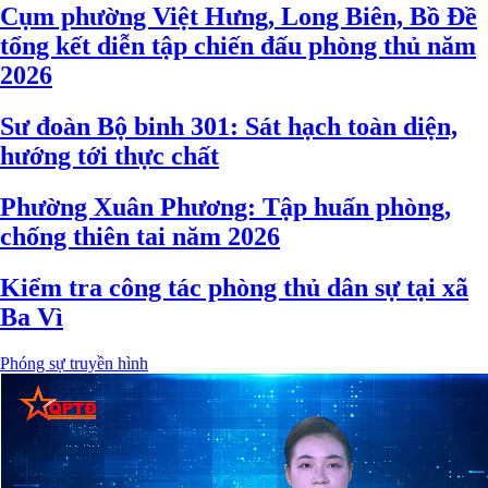
Cụm phường Việt Hưng, Long Biên, Bồ Đề
tổng kết diễn tập chiến đấu phòng thủ năm
2026
Sư đoàn Bộ binh 301: Sát hạch toàn diện,
hướng tới thực chất
Phường Xuân Phương: Tập huấn phòng,
chống thiên tai năm 2026
Kiểm tra công tác phòng thủ dân sự tại xã
Ba Vì
Phóng sự truyền hình