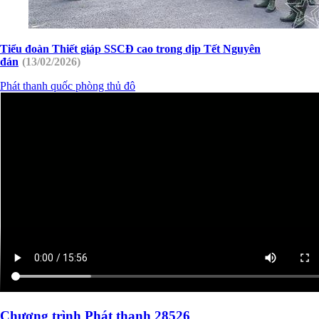
Tiểu đoàn Thiết giáp SSCĐ cao trong dịp Tết Nguyên
đán
(13/02/2026)
Phát thanh quốc phòng thủ đô
Chương trình Phát thanh 28526