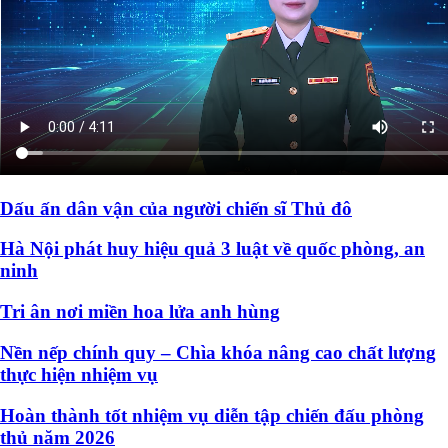
Dấu ấn dân vận của người chiến sĩ Thủ đô
Hà Nội phát huy hiệu quả 3 luật về quốc phòng, an
ninh
Tri ân nơi miền hoa lửa anh hùng
Nền nếp chính quy – Chìa khóa nâng cao chất lượng
thực hiện nhiệm vụ
Hoàn thành tốt nhiệm vụ diễn tập chiến đấu phòng
thủ năm 2026