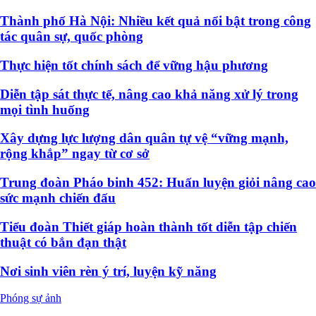
Thành phố Hà Nội: Nhiều kết quả nổi bật trong công
tác quân sự, quốc phòng
Thực hiện tốt chính sách để vững hậu phương
Diễn tập sát thực tế, nâng cao khả năng xử lý trong
mọi tình huống
Xây dựng lực lượng dân quân tự vệ “vững mạnh,
rộng khắp” ngay từ cơ sở
Trung đoàn Pháo binh 452: Huấn luyện giỏi nâng cao
sức mạnh chiến đấu
Tiểu đoàn Thiết giáp hoàn thành tốt diễn tập chiến
thuật có bắn đạn thật
Nơi sinh viên rèn ý trí, luyện kỹ năng
Phóng sự ảnh