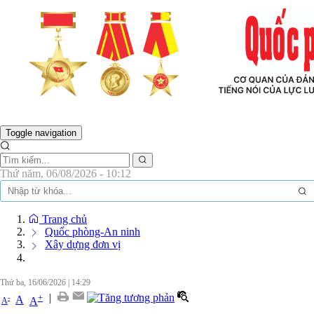
BÁO QUỐC PHÒNG TH
Toggle navigation
Thứ năm, 06/08/2026 - 10:12
Trang chủ
Quốc phòng-An ninh
Xây dựng đơn vị
Thứ ba, 16/06/2026
|
14:29
|
+
-
A
A
A