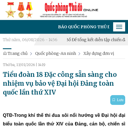
BÁO QUỐC PHÒNG THỦ ĐÔ - CƠ QUAN CỦA ĐẢN
Tog
navi
Việt Hưng, Long Biên, Bồ Đề tổng kết diễn tập chiến đấu phòng 
Thứ năm, 06/08/2026 - 14:56
Trang chủ
Quốc phòng-An ninh
Xây dựng đơn vị
Thứ ba, 13/01/2026
|
14:19
Tiểu đoàn 18 Đặc công sẵn sàng cho
nhiệm vụ bảo vệ Đại hội Đảng toàn
quốc lần thứ XIV
Lưu
QTĐ-Trong khí thế thi đua sôi nổi hướng về Đại hội đại
biểu toàn quốc lần thứ XIV của Đảng, cán bộ, chiến sĩ