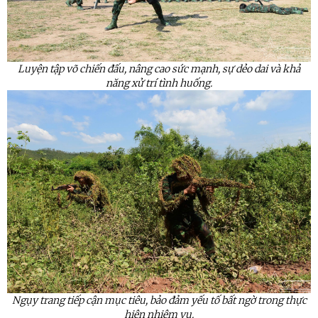
Luyện tập võ chiến đấu, nâng cao sức mạnh, sự dẻo dai và khả
năng xử trí tình huống.
Ngụy
trang tiếp cận mục tiêu, bảo đảm yếu tố bất ngờ trong thực
hiện nhiệm vụ.