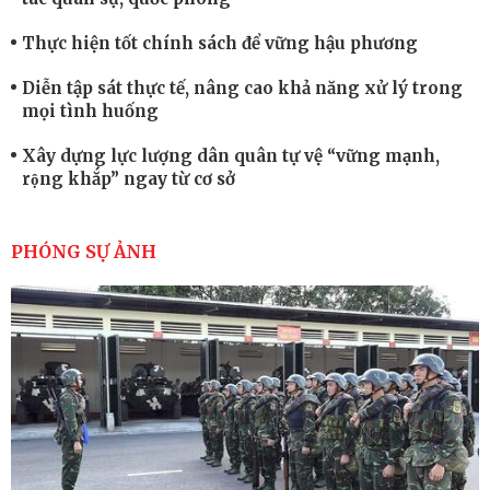
Thực hiện tốt chính sách để vững hậu phương
Diễn tập sát thực tế, nâng cao khả năng xử lý trong
mọi tình huống
Xây dựng lực lượng dân quân tự vệ “vững mạnh,
rộng khắp” ngay từ cơ sở
Trung đoàn Pháo binh 452: Huấn luyện giỏi nâng
cao sức mạnh chiến đấu
PHÓNG SỰ ẢNH
Tiểu đoàn Thiết giáp hoàn thành tốt diễn tập chiến
thuật có bắn đạn thật
Nơi sinh viên rèn ý trí, luyện kỹ năng