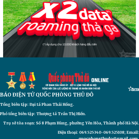
BÁO ĐIỆN TỬ
QUỐC PHÒNG THỦ ĐÔ
Tổng biên tập: Đại
tá Phan Thái Hồng.
Phó tổng biên tập: Thượng tá Trần Thị Hiền.
Trụ sở tòa soạn: Số 8 Phạm Hùng, phường Yên Hòa, Thành phố Hà Nội.
Điện thoại: 069.525340-069.525108; Email:
quocphongthudo@gmail.com.