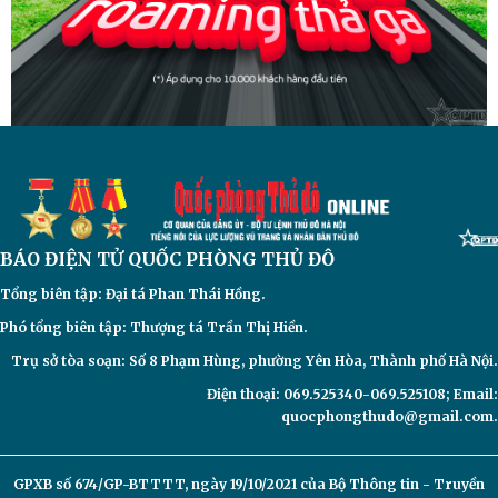
BÁO ĐIỆN TỬ
QUỐC PHÒNG THỦ ĐÔ
Tổng biên tập: Đại
tá Phan Thái Hồng.
Phó tổng biên tập: Thượng tá Trần Thị Hiền.
Trụ sở tòa soạn: Số 8 Phạm Hùng, phường Yên Hòa, Thành phố Hà Nội.
Điện thoại: 069.525340-069.525108; Email:
quocphongthudo@gmail.com.
GPXB số 674/GP-BTTTT, ngày 19/10/2021 của Bộ Thông tin - Truyền