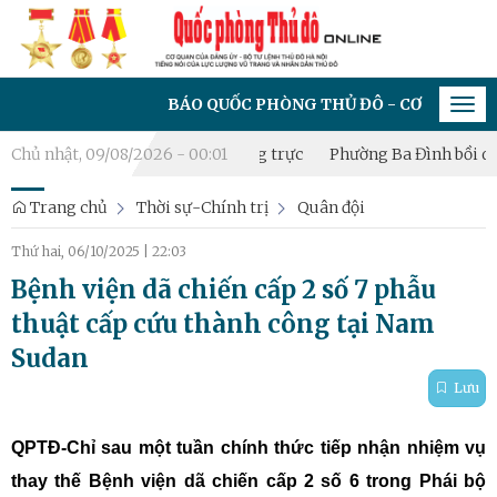
BÁO QUỐC PHÒNG THỦ ĐÔ - CƠ QUAN CỦA ĐẢNG ỦY
Tog
navi
ập Tiểu đội Dân quân thường trực
Chủ nhật, 09/08/2026 - 00:01
Phường Ba Đình bồi dưỡng kiế
Trang chủ
Thời sự-Chính trị
Quân đội
Thứ hai, 06/10/2025
|
22:03
Bệnh viện dã chiến cấp 2 số 7 phẫu
thuật cấp cứu thành công tại Nam
Sudan
Lưu
QPTĐ-Chỉ sau một tuần chính thức tiếp nhận nhiệm vụ
thay thế Bệnh viện dã chiến cấp 2 số 6 trong Phái bộ