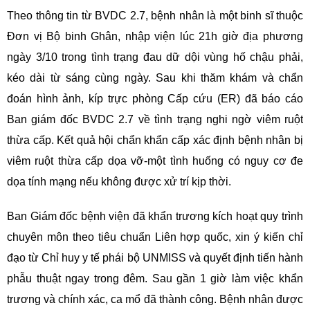
Theo thông tin từ BVDC 2.7, bệnh nhân là một binh sĩ thuộc
Đơn vị Bộ binh Ghân
, nhập viện lúc 21h
giờ địa phương
ngày 3/10 trong tình trạng đau dữ dội vùng hố chậu phải,
kéo dài từ sáng cùng ngày. Sau khi thăm khám và chẩn
đoán hình ảnh, kíp trực phòng Cấp cứu (ER) đã báo cáo
Ban giám đốc BVDC 2.7 về tình trạng nghi ngờ viêm ruột
thừa cấp. Kết quả hội chẩn khẩn cấp xác định bệnh nhân bị
viêm ruột thừa cấp dọa vỡ-một tình huống có nguy cơ đe
dọa tính mạng nếu không được xử trí kịp thời.
Ban Giám đốc bệnh viện đã khẩn trương kích hoạt quy trình
chuyên môn theo tiêu chuẩn Liên hợp quốc, xin ý kiến chỉ
đạo từ Chỉ huy y tế phái bộ UNMISS và quyết định tiến hành
phẫu thuật ngay trong đêm. Sau gần 1 giờ làm việc khẩn
trương và chính xác, ca mổ đã thành công. Bệnh nhân được