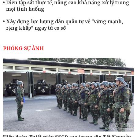
Diễn tập sát thực tế, nâng cao khả năng xử lý trong
mọi tình huống
Xây dựng lực lượng dân quân tự vệ “vững mạnh,
rộng khắp” ngay từ cơ sở
Trung đoàn Pháo binh 452: Huấn luyện giỏi nâng
cao sức mạnh chiến đấu
PHÓNG SỰ ẢNH
Tiểu đoàn Thiết giáp hoàn thành tốt diễn tập chiến
thuật có bắn đạn thật
Nơi sinh viên rèn ý trí, luyện kỹ năng